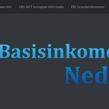
ese info
UBI-NET europese informatie
EBI Grundeinkommen