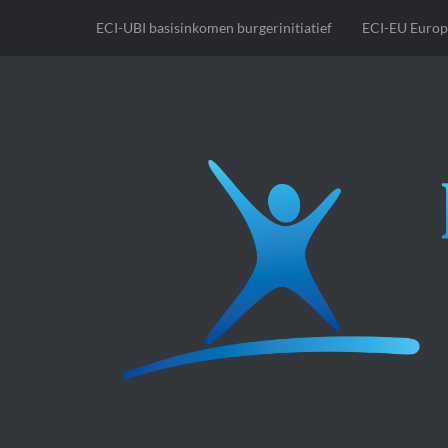
ECI-UBI basisinkomen burgerinitiatief
ECI-EU Europ