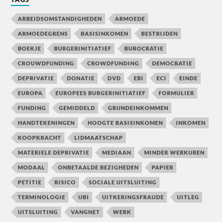
ARBEIDSOMSTANDIGHEDEN
ARMOEDE
ARMOEDEGRENS
BASISINKOMEN
BESTRIJDEN
BOEKJE
BURGERINITIATIEF
BUROCRATIE
CROUWDFUNDING
CROWDFUNDING
DEMOCRATIE
DEPRIVATIE
DONATIE
DVD
EBI
ECI
EINDE
EUROPA
EUROPEES BURGERINITIATIEF
FORMULIER
FUNDING
GEMIDDELD
GRUNDEINKOMMEN
HANDTEKENINGEN
HOOGTE BASISINKOMEN
INKOMEN
KOOPKRACHT
LIDMAATSCHAP
MATERIELE DEPRIVATIE
MEDIAAN
MINDER WERKUREN
MODAAL
ONBETAALDE BEZIGHEDEN
PAPIER
PETITIE
RISICO
SOCIALE UITSLUITING
TERMINOLOGIE
UBI
UITKERINGSFRAUDE
UITLEG
UITSLUITING
VANGNET
WERK