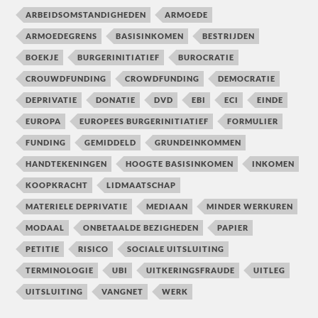
ARBEIDSOMSTANDIGHEDEN
ARMOEDE
ARMOEDEGRENS
BASISINKOMEN
BESTRIJDEN
BOEKJE
BURGERINITIATIEF
BUROCRATIE
CROUWDFUNDING
CROWDFUNDING
DEMOCRATIE
DEPRIVATIE
DONATIE
DVD
EBI
ECI
EINDE
EUROPA
EUROPEES BURGERINITIATIEF
FORMULIER
FUNDING
GEMIDDELD
GRUNDEINKOMMEN
HANDTEKENINGEN
HOOGTE BASISINKOMEN
INKOMEN
KOOPKRACHT
LIDMAATSCHAP
MATERIELE DEPRIVATIE
MEDIAAN
MINDER WERKUREN
MODAAL
ONBETAALDE BEZIGHEDEN
PAPIER
PETITIE
RISICO
SOCIALE UITSLUITING
TERMINOLOGIE
UBI
UITKERINGSFRAUDE
UITLEG
UITSLUITING
VANGNET
WERK