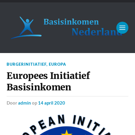
BURGERINITIATIEF
,
EUROPA
Europees Initiatief
Basisinkomen
door
admin
op
14 april 2020